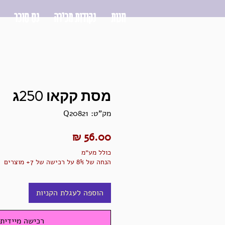
כניסה
חנות
נקודות מכירה
נס סוכר
מסת קקאו 250ג
מק"ט: Q20821
מחיר
כולל מע״מ
הנחה של 8% על רכישה של 7+ מוצרים
הוספה לעגלת הקניות
רכישה מיידית