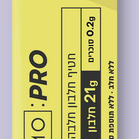
לוח, בהתאם לאפיון
חזר כספי ללקוח
לא את בקשות
הערות” בהזמנה. עם
ת למלא כל בקשה של
את הטופס בקישור