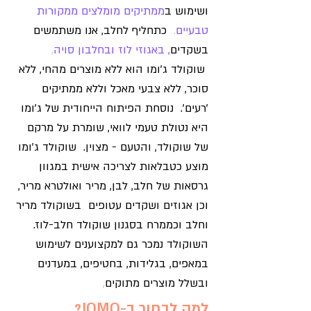
ושימוש ב
ממתיקים מומלצים ממקורות
טבעיים
.
כתחליף לחלב, אנו משתמשים
ב
שקדים
, באגוזי לוז ובחלבון סויה
,
שוקולד ג'ומו הוא ללא מוצרים מהחי, ללא
סוכר, ללא צבעי מאכל וללא ממתיקים
'רעים'. נוסחת הפיתוח הייחודית של ג'ומו
היא נטולת טעמי לוואי, שומרת על מרקם
של שוקולד, והטעם - מצוין. שוקולד ג'ומו
מוצע כטבלאות לצריכה אישית במגוון
גרסאות של חלב, לבן, מריר ואולטרא מריר,
וכן אגוזים ושקדים עטופים בשוקולד מריר
וחלב וכממרח בסגנון שוקולד חלב-לוז.
השוקולד נמכר גם למקצוענים לשימוש
במאפים, בגלידות, בחטיפים, במעדנים
ובשלל מוצרים מתוקים
,
למה לבחור ב-JOMO?