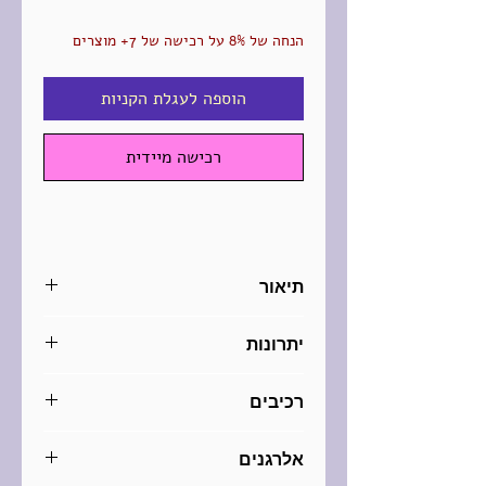
הנחה של 8% על רכישה של 7+ מוצרים
הוספה לעגלת הקניות
רכישה מיידית
תיאור
השוקולד הפופולרי אצל אוהבי
יתרונות
השוקולד. שילוב מנצחח של שוקולד
'חלב' ושברי פקאן קלויים. מעדן
טבעוני - רכיבים מהצומח
רכיבים
טבעוני של ממש!
ללא חלב
ערך גליקמי נמוך
מוצקי קקאו: 46%
אלרגנים
עומס גליקמי נמוך
מוצקי קקאו (חמאת קקאו, מסת קקאו)